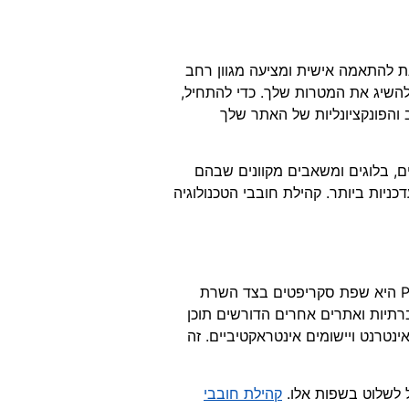
ותית למשתמש, ניתנת להתאמה אישית ומציעה מגוון רחב
 להשיג את המטרות שלך. כדי להתחיל,
והפונקציונליות של האתר שלך
, בלוגים ומשאבים מקוונים שבהם
כניות ביותר. קהילת חובבי הטכנולוגיה
אם אתה מחפש לקחת את כישורי בניית האתרים שלך לשלב הבא, לימוד PHP ו-JavaScript הוא חובה. PHP היא שפת סקריפטים בצד השרת
רתיות ואתרים אחרים הדורשים תוכן
ירת דפי אינטרנט ויישומים אינטראקטיביים. זה
קהילת חובבי