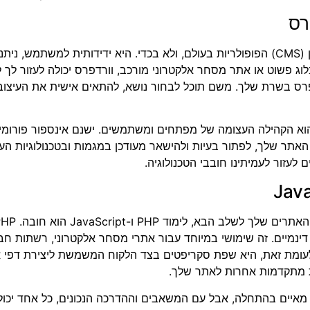
רס
וורדפרס היא אחת ממערכות ניהול התוכן (CMS) הפופולריות בעולם, ולא בכדי. היא ידיד
לוג פשוט או אתר מסחר אלקטרוני מורכב, וורדפרס יכולה לעזור לך
רס בשרת שלך. משם תוכל לבחור נושא, להתאים אישית את העיצוב 
וא הקהילה העצומה של מפתחים ומשתמשים. ישנם אינספור פורומים
האתר שלך, לפתור בעיות ולהישאר מעודכן במגמות ובטכנולוגיות העד
לעזור לעמיתינו חובבי הטכנולוגיה.
דינמיים. זה שימושי במיוחד עבור אתרי מסחר אלקטרוני, רשתות חב
צר על ידי משתמשים. JavaScript, לעומת זאת, היא שפת סקריפטים בצד הלקוח המשמשת ליצ
ות מתקדמות אחרות לאתר שלך.